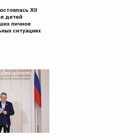
остоялась XII
ия детей
вших личное
ьных ситуациях