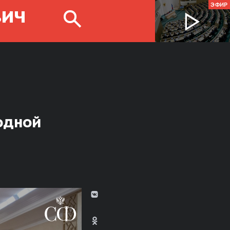
ЭФИР
ВИЧ
одной