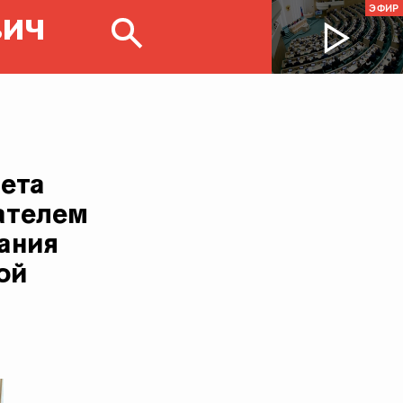
ЭФИР
ВИЧ
ета
ателем
ания
ой